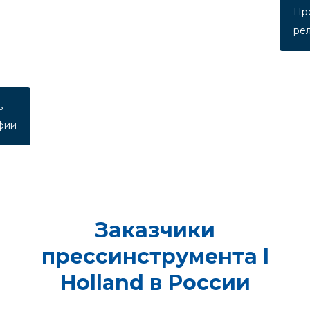
Пр
ре
ь
фии
Заказчики
прессинструмента I
Holland в России